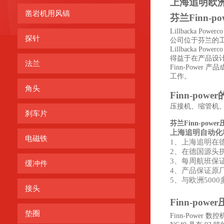
上海追明欧
凿岩机用风镐
芬兰
Finn-po
Lillbacka
探针
公司位于芬兰的
Lillbacka Powerc
得益于在产品设
法兰
Finn-Power
产品
工作。
角头
Finn-power
压接机、缩管机
刹车片
芬兰Finn-powe
上海追明自动化
电磁铁
1
、上海追明在
2
、在德国源头
3
、每周航班保
缓冲件
4
、产品保证原
5
、与欧洲
5000
接头
Finn-power
垫圈
Finn-Power
数控