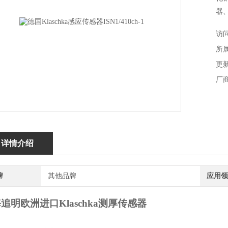
器
控
访问
过
所
Kl
更新
厂
详情介绍
牌
其他品牌
应用领
海追明
欧洲进口
Klaschka测厚传感器