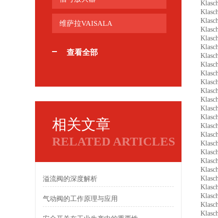
Klas
Klas
Klas
维萨拉VAISALA
Klas
Klasc
Klas
查看全部
Klas
Klas
Klas
Klas
Klas
Klasc
Klas
Klas
相关文章
Klas
Klas
RELATED ARTICLES
Klas
Klas
Klas
Klas
Klas
溢流阀的深度解析
Klas
Klas
气动阀的工作原理与应用
Klas
Klas