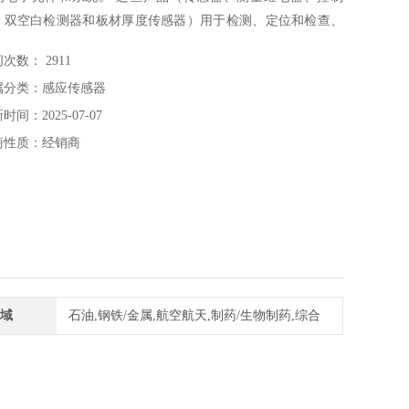
、双空白检测器和板材厚度传感器）用于检测、定位和检查、
制和调节、脉冲率检测、监控和检测错误以及操作和观察。 经
次数： 2911
认证的安全开关和控制器可用于安全关键型应用。德国
属分类：感应传感器
aschka感应传感器ISN1/410ch-1
时间：2025-07-07
商性质：经销商
域
石油,钢铁/金属,航空航天,制药/生物制药,综合