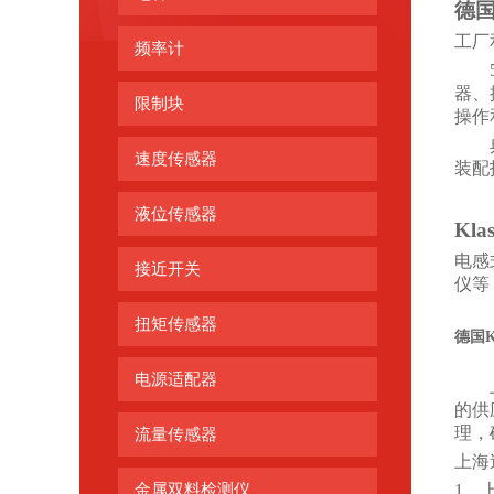
德
工厂
频率计
器、
限制块
操作
速度传感器
装配
液位传感器
Kla
电感
接近开关
仪
等
扭矩传感器
德国Kl
电源适配器
的供
理，
流量传感器
上海
金属双料检测仪
1、