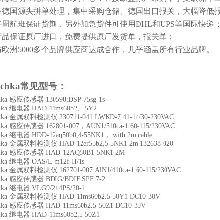
在德国源头拼单处理，集中采购仓储、德国出口报关，大幅降低
每周航班保证货期，另外加急货件可使用DHL和UPS等国际快递
产品保证原厂进口，免费提供原厂发货单，报关单；
与欧洲5000多个品牌供应商达成合作，几乎涵盖所有行业品牌。
schka
常见型号：
chka 感应传感器 130590;DSP-75sg-1s
chka 继电器 HAD-11ms60b2,5-5Y2
chka 金属双料检测仪 230711-041 LWKD-7.41-14/30-230VAC
chka 感应传感器 162801-007，AUN1/510ca-1.60-115/230VAC
chka 继电器 HDD-12aq50b0,4-55NK1， with 2m cable
chka 金属双料检测仪 HAD-12er55b2,5-5NK1 2m 132638-020
chka 感应传感器 HAD-12AQ50B1-5NK1 2M
hka 继电器 OAS/L-m12f-II/1s
chka 金属双料检测仪 162701-007 AlN1/410ca-1.60-115/230VAC
chka 感应传感器 BDIG/BDIF SPF 7-2
chka 继电器 VLG9/2+4PS/20-1
chka 金属双料检测仪 HAD-11ms60b2.5-50Y1 DC10-30V
chka 感应传感器 HAD-11ms60b2.5-50Z1 DC10-30V
chka 继电器 HAD-11ms60b2,5-50Z1