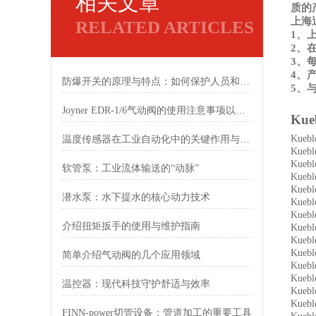
相关文章
质的
上海
RELATED ARTICLES
1、
2、
3、
4、
防爆开关的原理与特点：如何保护人员和设备安全
5、
Joyner EDR-1/6气动阀的使用注意事项以及参数
Kue
Kuebl
温度传感器在工业自动化中的关键作用与技术进展
Kuebl
Kueb
软管泵：工业流体输送的“动脉”
Kueb
Kuebl
潜水泵：水下提水的核心动力技术
Kueb
Kuebl
介绍扭矩扳手的使用与维护指南
Kuebl
Kuebl
Kuebl
简单介绍气动阀的几个应用领域
Kuebl
Kuebl
温控器：现代科技守护舒适与效率
Kueb
Kueb
FINN-power切管设备：管道加工的重要工具