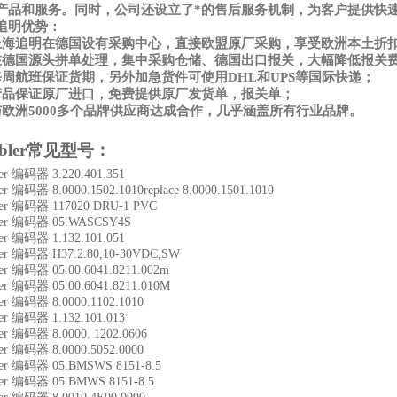
产品和服务。同时，公司还设立了*的售后服务机制，为客户提供快
追明优势：
上海追明在德国设有采购中心，直接欧盟原厂采购，享受欧洲本土折
在德国源头拼单处理，集中采购仓储、德国出口报关，大幅降低报关
每周航班保证货期，另外加急货件可使用DHL和UPS等国际快递；
产品保证原厂进口，免费提供原厂发货单，报关单；
与欧洲5000多个品牌供应商达成合作，几乎涵盖所有行业品牌。
bler
常见型号：
er 编码器 3.220.401.351
er 编码器 8.0000.1502.1010replace 8.0000.1501.1010
ler 编码器 117020 DRU-1 PVC
ler 编码器 05.WASCSY4S
er 编码器 1.132.101.051
ler 编码器 H37.2.80,10-30VDC,SW
er 编码器 05.00.6041.8211.002m
er 编码器 05.00.6041.8211.010M
er 编码器 8.0000.1102.1010
er 编码器 1.132.101.013
er 编码器 8.0000. 1202.0606
er 编码器 8.0000.5052.0000
ler 编码器 05.BMSWS 8151-8.5
ler 编码器 05.BMWS 8151-8.5