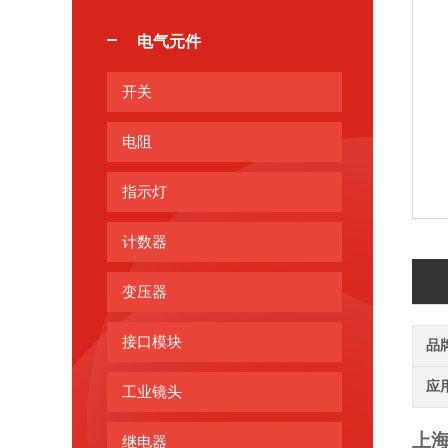
电气元件
开关
电阻
指示灯
计数器
变压器
接口模块
品
应
工业镜头
上
继电器