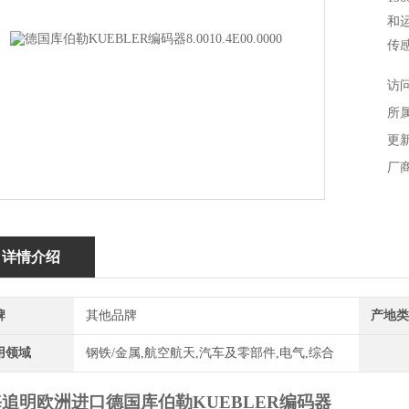
和
传
德国
访问
所
更新
厂
详情介绍
牌
其他品牌
产地类
用领域
钢铁/金属,航空航天,汽车及零部件,电气,综合
海追明
欧洲进口
德国库伯勒
KUEBLER编码器