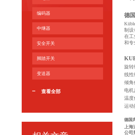
编码器
德
Kü
中继器
制设
在工
和专
安全开关
KU
脚踏开关
旋转
变送器
线性
倾角
电机
查看全部
温度
运动
德国库
上海
公司