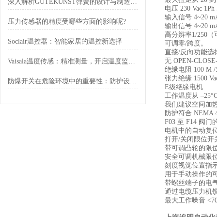
深入解析GUTEKUNST弹簧的设计与制造工艺
电压 230 Vac 1Ph
输入信号 4~20 mA 
压力传感器的精度受哪些方面的影响呢?
输出信号 4~20 mA 
高分辨率1/250（可
Soclair温控器：智能家居的温控新选择
可调零/跨度。
直接/反向功能选
无 OPEN-CLO
Vaisala温度传感：精准测量，开启温度监测新境界
绝缘电阻 100 M /5
张力绝缘 1500 Va
防爆开关在危险环境中的重要性：防护设计与标准解读
E级绝缘电机
工作温度从 –25°C
我们建议空间加
防护符合 NEMA 4,
F03 至 F14 阀
电机中的自动复
打开/关闭限位
带可调凸轮的限
安全可调机械限
刻度视觉位置指
用于手动操作的
带螺丝端子的电
通过电缆压力机
最大工作噪音 <70 