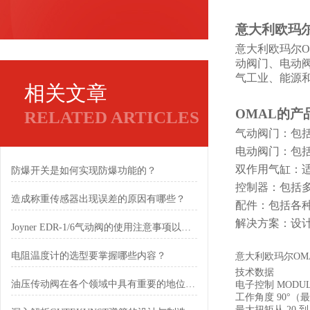
意大利欧玛
意大利欧玛尔
O
动阀门、电动
气工业、能源
相关文章
OMAL
的产
RELATED ARTICLES
气动阀门：包
电动阀门：包
双作用气缸：
防爆开关是如何实现防爆功能的？
控制器：包括
造成称重传感器出现误差的原因有哪些？
配件：包括各
解决方案：设
Joyner EDR-1/6气动阀的使用注意事项以及参数
电阻温度计的选型要掌握哪些内容？
意大利欧玛尔OMA
技术数据
油压传动阀在各个领域中具有重要的地位和优势
电子控制 MODUL
工作角度 90°（最
最大扭矩从 20 到