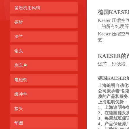
凿岩机用风镐
德国
KAESE
Kaeser 
探针
1 的所有纯度
Kaeser 压
法兰
艺。
角头
KAESER
的
滤芯、过滤器
刹车片
德国KAESER滤芯
电磁铁
上海追明自动化
公司秉承着“以
缓冲件
质的产品和服务
上海追明优势：
1、上海追明在
接头
2、在德国源头
3、每周航班保
垫圈
4、产品保证原