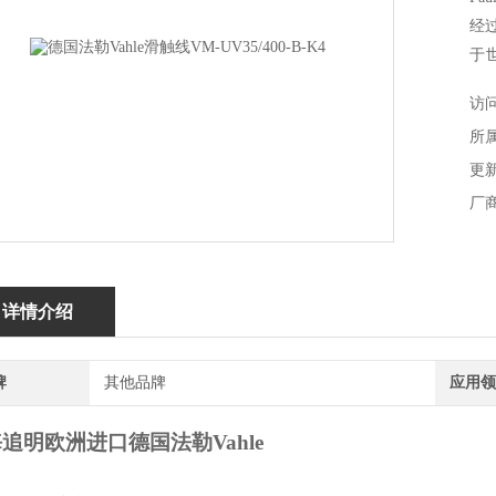
经
于
费
访问
滑触
所
更新
厂
详情介绍
牌
其他品牌
应用领
海追明
欧洲进口
德国法勒
Vahle