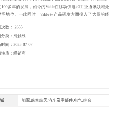
过100多年的发展，如今的Vahle在移动供电和工业通讯领域处
世界地位。与此同时，Vahle在产品研发方面投入了大量的经
，创新成果不断，开发了无数*进技术和产品。德国法勒Vahle
次数： 2655
线VM-UV35/400-B-K4
属分类：滑触线
时间：2025-07-07
商性质：经销商
域
能源,航空航天,汽车及零部件,电气,综合