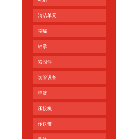
毛刷
清洁单元
喷嘴
轴承
紧固件
切管设备
弹簧
压接机
传送带