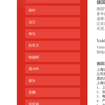
德
德国
探针
多年
成果
法兰
泛应
水泥
角头
Vah
刹车片
Va
和电
电磁铁
德国法
缓冲件
上海
公司
质的
接头
上海
1、
2、
垫圈
3、
4、
齿轮箱