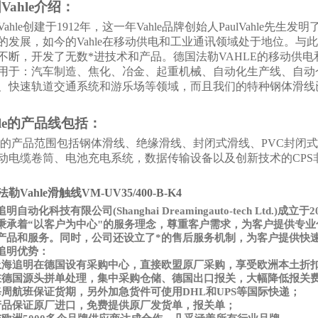
国
Vahle
介绍
：
Vahle创建于1912年，这一年Vahle品牌创始人PaulVahle先
的发展，如今的Vahle在移动供电和工业通讯领域处于地位。与此
不断，开发了无数*进技术和产品。德国法勒VAHLE的移动供
用于：汽车制造、焦化、冶金、起重机械、自动化生产线、自动
、快速轨道交通系统和游乐场等领域，而且我们的特种钢体滑线
le
的产品线包括：
hle的产品范围包括钢体滑线、绝缘滑线、封闭式滑线、PVC封
动电缆卷筒、电池充电系统，数据传输设备以及创新技术的CPS
勒Vahle滑触线VM-UV35/400-B-K4
追明自动化科技有限公司
(Shanghai Dreamingauto-tech 
秉承着“以客户为中心"的服务理念，尊重客户需求，为客户提供专
产品和服务。同时，公司还设立了*的售后服务机制，为客户提供快
追明优势：
上海追明在德国设有采购中心，直接欧盟原厂采购，享受欧洲本土折
在德国源头拼单处理，集中采购仓储、德国出口报关，大幅降低报关
每周航班保证货期，另外加急货件可使用DHL和UPS等国际快递；
产品保证原厂进口，免费提供原厂发货单，报关单；