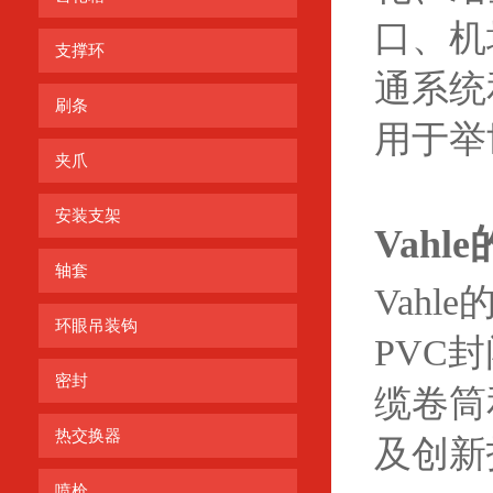
口、机
支撑环
通系统
刷条
用于举
夹爪
安装支架
Vahle
轴套
Vah
环眼吊装钩
PVC
密封
缆卷筒
热交换器
及创新
喷枪