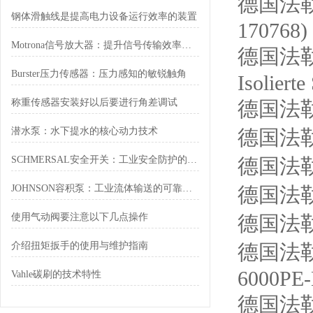
德国法勒V
钢体滑触线是提高电力设备运行效率的装置
170768)
Motrona信号放大器：提升信号传输效率的理想解决方案
德国法勒V
Burster压力传感器：压力感知的敏锐触角
Isoliert
称重传感器安装好以后要进行角差调试
德国法勒V
潜水泵：水下提水的核心动力技术
德国法勒V
SCHMERSAL安全开关：工业安全防护的关键组件
德国法勒V
JOHNSON容积泵：工业流体输送的可靠卫士
德国法勒V
使用气动阀要注意以下几点操作
德国法勒V
介绍扭矩扳手的使用与维护指南
德国法勒V
6000PE
Vahle碳刷的技术特性
德国法勒VA