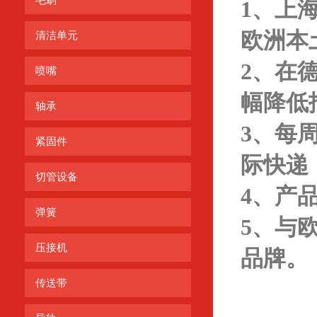
毛刷
1、上
欧洲本
清洁单元
2、在
喷嘴
幅降低
轴承
3、每
紧固件
际快递
切管设备
4、产
弹簧
5、与
压接机
品牌。
传送带