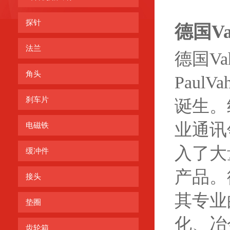
探针
德国
Va
法兰
德国
V
角头
Paul
刹车片
诞生。
业通讯
电磁铁
入了大
缓冲件
产品。
接头
其专业
垫圈
化、冶
齿轮箱