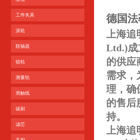
工件夹具
德国法勒
滚轮
上海追
Ltd.
联轴器
的供应
链轮
需求，
测量轮
理，确
滑触线
的售后
碳刷
持。
滤芯
上海追