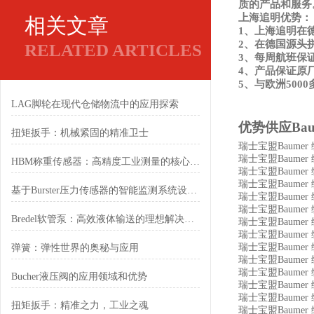
质的产品和服务
上海追明优势：
相关文章
1、上海追明在
2、在德国源头
RELATED ARTICLES
3、每周航班保
4、产品保证原
5、与欧洲50
LAG脚轮在现代仓储物流中的应用探索
优势供应
Ba
扭矩扳手：机械紧固的精准卫士
瑞士宝盟Baumer 编码器
瑞士宝盟Baumer 编
HBM称重传感器：高精度工业测量的核心元件
瑞士宝盟Baumer 编
瑞士宝盟Baumer 编
基于Burster压力传感器的智能监测系统设计与优化
瑞士宝盟Baumer 编
瑞士宝盟Baumer 编
Bredel软管泵：高效液体输送的理想解决方案
瑞士宝盟Baumer 编
瑞士宝盟Baumer 编
瑞士宝盟Baumer 编码器
弹簧：弹性世界的奥秘与应用
瑞士宝盟Baumer 编
瑞士宝盟Baumer 编
Bucher液压阀的应用领域和优势
瑞士宝盟Baumer 编
瑞士宝盟Baumer 编
扭矩扳手：精准之力，工业之魂
瑞士宝盟Baumer 编