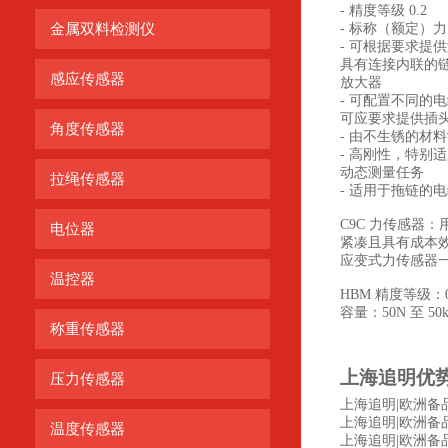
- 精度等级 0.2
金属双料检测仪
- 标称（额定）力 50
- 可根据要求提
具有连接内联的
感应传感器
放大器
- 可配置不同的
可应要求提供插头
角度传感器
- 由不生锈的材
- 高刚性，特别
动态测量任务
拉绳传感器
- 适用于拖链的
C9C 力传感器
电位器
紧凑且具有成本效
应变式力传感器一
温控器
HBM 精度等级：0
容量：50N 至 50
称重传感器
上海追明优
压力传感器
上海追明|欧洲备品备件
上海追明|欧洲备品备件源
温度传感器
上海追明|欧洲备品备