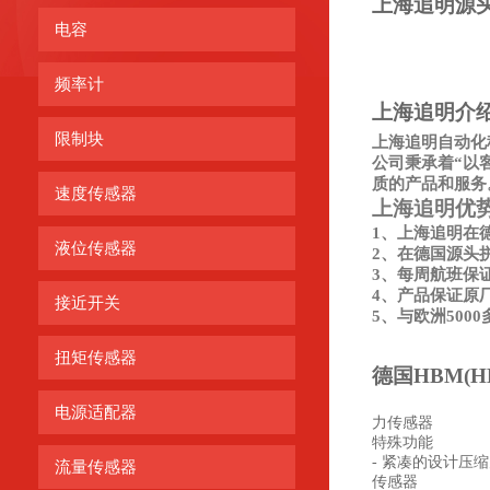
上海追明
源
电容
频率计
上海追明
介
限制块
上海追明自动化
公司秉承着“以
质的产品和服务
速度传感器
上海追明优
1、上海追明在
液位传感器
2、在德国源头
3、每周航班保
4、产品保证原
接近开关
5、与欧洲50
扭矩传感器
德国HBM(HB
电源适配器
力传感器
特殊功能
- 紧凑的设计压
流量传感器
传感器