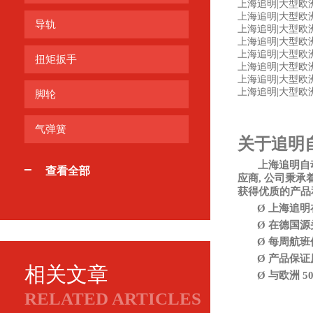
上海追明|大型欧洲工控设
上海追明|大型欧洲工控
导轨
上海追明|大型欧洲工
上海追明|大型欧洲工控
上海追明|大型欧洲
扭矩扳手
上海追明|大型欧洲工
上海追明|大型欧洲工
上海追明|大型欧洲工
脚轮
气弹簧
关于追明
上海追明自
查看全部
应商, 公司秉
获得优质的产品
Ø
上海追明
Ø
在德国源
Ø
每周航班
Ø
产品保证
相关文章
Ø
与欧洲
5
RELATED ARTICLES