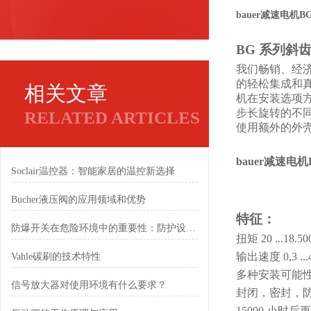
bauer减速电机BG0
BG 系列斜
我们畅销、经
的轻松集成和
相关文章
机在安装选项方
步长旋转的不同位
RELATED ARTICLES
使用额外的外
bauer减速电机B
Soclair温控器：智能家居的温控新选择
Bucher液压阀的应用领域和优势
特征：
防爆开关在危险环境中的重要性：防护设计与标准解读
扭矩
20 ...18.
输出速度
0,3 .
Vahle碳刷的技术特性
多种安装可能
信号放大器对使用环境有什么要求？
封闭，密封，
15000 小时