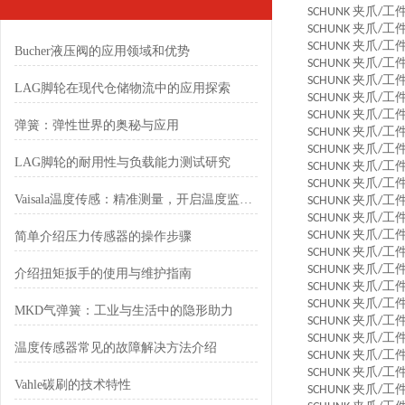
夹爪
工
SCHUNK
/
夹爪
工
SCHUNK
/
夹爪
工
SCHUNK
/
Bucher液压阀的应用领域和优势
夹爪
工
SCHUNK
/
夹爪
工
SCHUNK
/
LAG脚轮在现代仓储物流中的应用探索
夹爪
工
SCHUNK
/
夹爪
工
SCHUNK
/
弹簧：弹性世界的奥秘与应用
夹爪
工
SCHUNK
/
夹爪
工
SCHUNK
/
LAG脚轮的耐用性与负载能力测试研究
夹爪
工
SCHUNK
/
夹爪
工
SCHUNK
/
Vaisala温度传感：精准测量，开启温度监测新境界
夹爪
工
SCHUNK
/
夹爪
工
SCHUNK
/
夹爪
工
SCHUNK
/
简单介绍压力传感器的操作步骤
夹爪
工
SCHUNK
/
夹爪
工
SCHUNK
/
介绍扭矩扳手的使用与维护指南
夹爪
工
SCHUNK
/
夹爪
工
SCHUNK
/
MKD气弹簧：工业与生活中的隐形助力
夹爪
工
SCHUNK
/
夹爪
工
SCHUNK
/
温度传感器常见的故障解决方法介绍
夹爪
工
SCHUNK
/
夹爪
工
SCHUNK
/
Vahle碳刷的技术特性
夹爪
工
SCHUNK
/