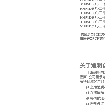
夹爪
工
SCHUNK
/
夹爪
工
SCHUNK
/
夹爪
工
SCHUNK
/
夹爪
工
SCHUNK
/
夹爪
工
SCHUNK
/
夹爪
工
SCHUNK
/
德国进口SCHUNK
德国进口SCHUNK
关于追明
上海追明自
应商, 公司秉
获得优质的产品
Ø
上海追明
Ø
在德国源
Ø
每周航班
Ø
产品保证