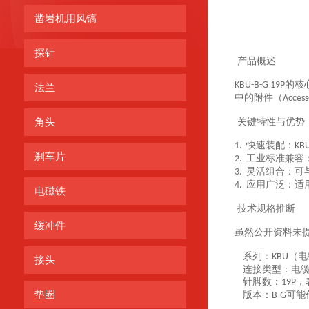
凿岩机用风镐
探针
产品概述
的核
KBU-B-G 19P
法兰
中的附件（
Access
角头
关键特性与优势
快速装配：
1.
KBU
刹车片
工业标准兼容
2.
灵活组合：可
3.
应用广泛：适
4.
电磁铁
技术规格推断
缓冲件
虽然公开资料未
系列：
（电
KBU
接头
连接类型：电
针脚数：
，
19P
垫圈
版本：
可能
B-G