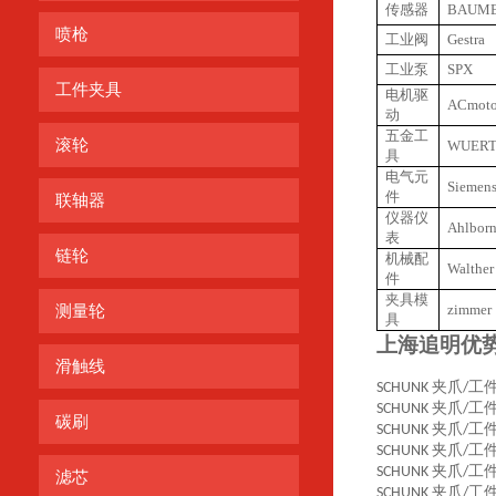
传感器
BAUM
喷枪
工业阀
Gestra
工业泵
SPX
工件夹具
电机驱
ACmoto
动
五金工
滚轮
WUER
具
电气元
Siemen
件
联轴器
仪器仪
Ahlbor
表
链轮
机械配
Walther
件
夹具模
zimmer
测量轮
具
上海追明优
滑触线
夹爪
工
SCHUNK
/
夹爪
工
SCHUNK
/
碳刷
夹爪
工
SCHUNK
/
夹爪
工
SCHUNK
/
夹爪
工
SCHUNK
/
滤芯
夹爪
工
SCHUNK
/