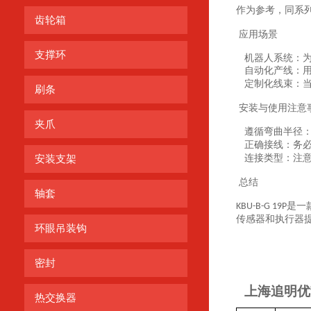
作为参考，同系
齿轮箱
应用场景
支撑环
机器人系统：
自动化产线：
定制化线束：
刷条
安装与使用注意
夹爪
遵循弯曲半径
正确接线：务
连接类型：注
安装支架
总结
轴套
是一
KBU-B-G 19P
传感器和执行器
环眼吊装钩
密封
上海追明优
热交换器