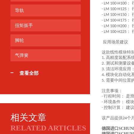
： 
- LM 100-H100
： 
- LM 100-H125
导轨
： 
- LM 100-H150
： 
- LM 100-H175
扭矩扳手
： 
- LM 100-H200
： 
- LM 100-H225
脚轮
应用场景建议
这款线性模块特
气弹簧
高精度装配系
1.
测试和测量设
2.
清洁环境应用：
3.
查看全部
模块化自动化系
4.
需要中间位置
5.
注意事项：
行程时间： 是
-
环境条件： 模
-
控制计算： 建
-
相关文章
该产品提供
个
24
RELATED ARTICLES
德国进口SCHUNK
德国进口SCHUNK