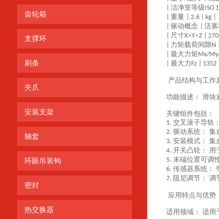
洁净室等级
|
ISO 
齿轮箱
重量
|
| 2.6 | kg |
驱动概念
活塞
|
|
尺寸
×
×
|
X
Y
Z | 270
支撑环
力矩载荷间隙
|
N 
最大力矩
|
Mx/My/
刷条
最大力
|
Fz | 1352 
产品结构与工作
夹爪
功能描述：
滑块
安装支架
关键组件包括：
交叉滚子导轨
1.
驱动系统： 
2.
轴套
安装模式： 集
3.
开关凸轮： 用
4.
末端位置可调
5.
环眼吊装钩
传感器系统：
6.
阻尼调节： 调
7.
密封
应用特点与优势
热交换器
适用领域：
适用