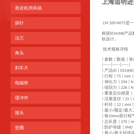
上海追明进
凿岩机用风镐
探针
是一
LM 100-H075
根据
产品
SCHUNK
法兰
轨设计。
技术规格详情
角头
参数
数值
单
|
|
|
|------|------|------|
刹车片
产品
|
ID | 0314063
行程
|
| 75 | mm |
伸出力
|
| 294 | N
电磁铁
缩回力
|
| 226 | N
重复定位精度
|
|
缓冲件
活塞直径
|
| 25 |
杆径
|
| 12 | mm |
最小
额定
最大
|
/
/
接头
每
双行程
|
10mm
总长度
|
| 270 | 
防护等级
垫圈
|
| IP40 
最小
最大环境
|
/