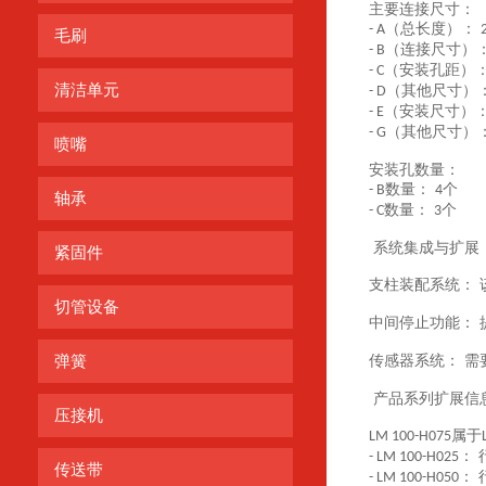
主要连接尺寸：
（总长度）：
- A
毛刷
（连接尺寸）
- B
（安装孔距）
- C
清洁单元
（其他尺寸）
- D
（安装尺寸）
- E
（其他尺寸）
- G
喷嘴
安装孔数量：
数量：
个
- B
4
轴承
数量：
个
- C
3
系统集成与扩展
紧固件
支柱装配系统：
切管设备
中间停止功能：
弹簧
传感器系统：
需
产品系列扩展信
压接机
属于
LM 100-H075
： 
- LM 100-H025
传送带
： 
- LM 100-H050