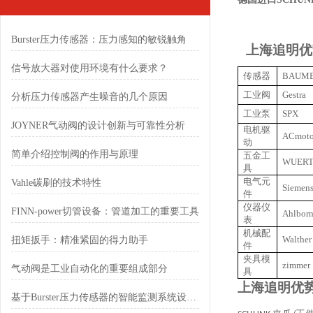
Burster压力传感器：压力感知的敏锐触角
上海追明优
信号放大器对使用环境有什么要求？
传感器
BAUM
工业阀
Gestra
分析压力传感器产生噪音的几个原因
工业泵
SPX
JOYNER气动阀的设计创新与可靠性分析
电机驱
ACmoto
动
简单介绍控制阀的作用与原理
五金工
WUER
具
电气元
Vahle碳刷的技术特性
Siemen
件
仪器仪
FINN-power切管设备：管道加工的重要工具
Ahlbor
表
机械配
Walther
扭矩扳手：精准紧固的得力助手
件
夹具模
zimmer
气动阀是工业自动化的重要组成部分
具
上海追明优
基于Burster压力传感器的智能监测系统设计与优化