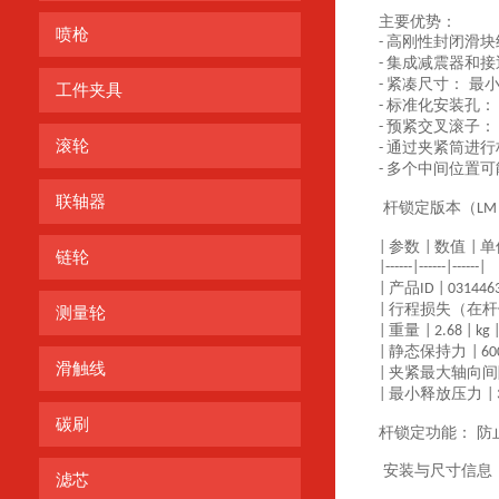
主要优势：
喷枪
高刚性封闭滑块
-
集成减震器和接
-
紧凑尺寸： 最
-
工件夹具
标准化安装孔：
-
预紧交叉滚子：
-
滚轮
通过夹紧筒进行
-
多个中间位置可
-
联轴器
杆锁定版本（
LM
参数
数值
单
|
|
|
链轮
|------|------|------|
产品
|
ID | 0314463
行程损失（在
|
测量轮
重量
|
| 2.68 | kg 
静态保持力
|
| 60
滑触线
夹紧最大轴向
|
最小释放压力
|
| 
碳刷
杆锁定功能：
防
安装与尺寸信息
滤芯