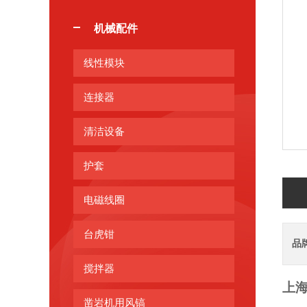
机械配件
线性模块
连接器
清洁设备
护套
电磁线圈
台虎钳
品
搅拌器
上
凿岩机用风镐