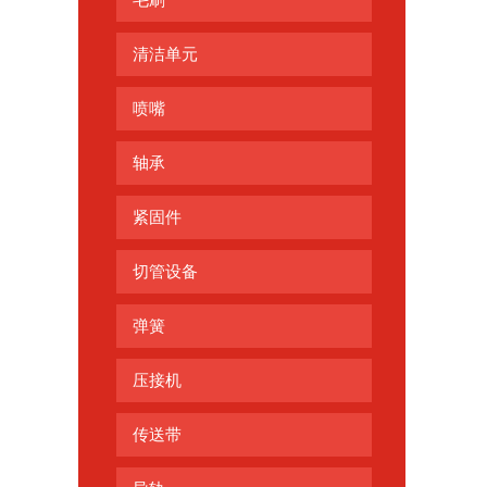
毛刷
清洁单元
喷嘴
轴承
紧固件
切管设备
弹簧
压接机
传送带