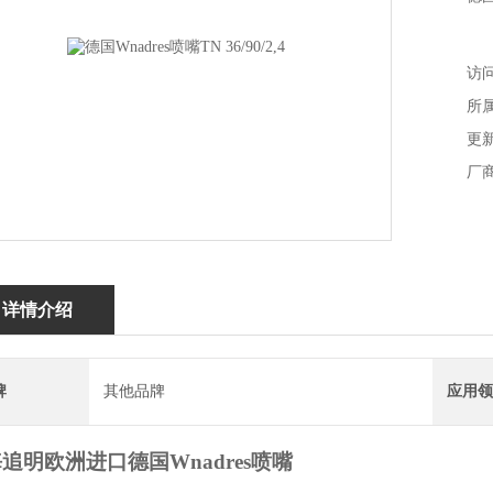
访问
所
更新
厂
详情介绍
牌
其他品牌
应用领
海追明
欧洲进口
德国
Wnadres喷嘴