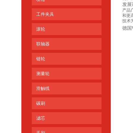
发展
产品
工件夹具
和更
技术
德国Wn
滚轮
联轴器
链轮
测量轮
滑触线
碳刷
滤芯