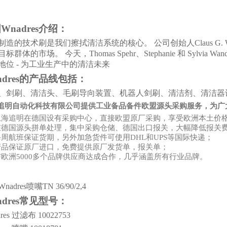
国
Wnadres
介绍
：
制造的技术刷是我们擦拭清洁系统的核心。
公司创始人
Claus
标群体的市场。 今天，Thomas Spehr、Stephanie 和 Sylvia 
地位 - 为工业生产中的清洁未来
dres
的产品线包括：
、剑刷、清洁头、毛刷导向装置、机器人剑刷、清洁剂、清洁器
追明自动化科技有限公司
提供
工业备品备件
欧盟源头采购服务，为广
上海追明在德国设有采购中心，直接欧盟原厂采购，享受欧洲本土价
在德国源头拼单处理，集中采购仓储、德国出口报关，大幅降低报关
每周航班保证货期，另外加急货件可使用DHL和UPS等国际快递；
产品保证原厂进口，免费提供原厂发货单，报关单；
与欧洲5000多个品牌供应商达成合作，几乎涵盖所有行业品牌。
nadres喷嘴TN 36/90/2,4
dres
常见型号：
res 过滤布 10022753