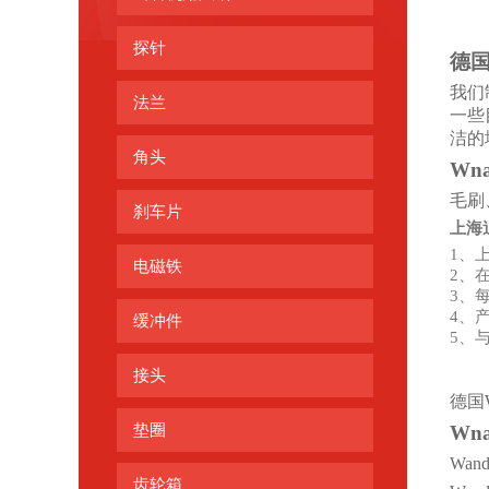
探针
德
我们
法兰
一些目
洁的
角头
Wna
毛刷
刹车片
上海
1、
电磁铁
2、
3、
4、
缓冲件
5、
接头
德国W
垫圈
Wna
Wand
齿轮箱