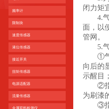
闭力矩宜
频率计
4.气
限制块
面，以
管网。
速度传感器
5.气
液位传感器
①气动
接近开关
向后的
扭矩传感器
示醒目
②指示
电源适配器
为刷漆
流量传感器
③指示
金属双料检测仪