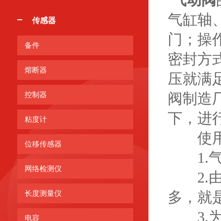
气缸轴
传感器
门；操
备件
密封方
熔断器
压就满
阀制造
控制器
下，进
粘度计
使用气
位移传感器
1.气
网络检测仪
2.由
多，就是
长度测量仪
3.为
电容