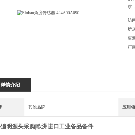
求
保客
访问
所
更新
厂
详情介绍
牌
其他品牌
应用领
海追明
源头采购
|
欧洲进口
工业备品备件