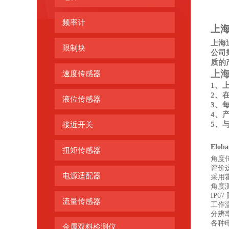
频率计
上
上海
限制块
公司
质的
上
速度传感器
1、
2、
液位传感器
3、
4、
5、
接近开关
Elob
扭矩传感器
角度传
评价
电源适配器
采用
角度测
IP
流量传感器
工作温度
分辨率 
各种
金属双料检测仪