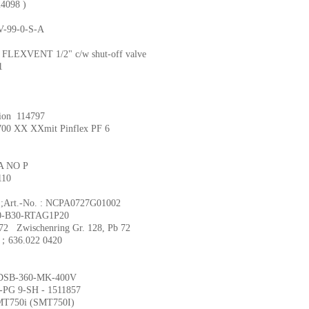
098 )
9-0-S-A
 1/2" c/w shut-off valve
1
n 114797
 XXmit Pinflex PF 6
 NO P
10
.-No. : NCPA0727G01002
0-RTAG1P20
enring Gr. 128, Pb 72
6.022 0420
-360-MK-400V
-SH - 1511857
i (SMT750I)