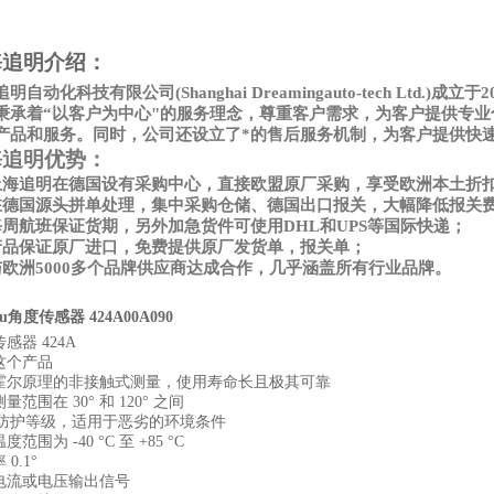
海追明
介绍：
追明自动化科技有限公司
(Shanghai Dreamingauto-tech 
秉承着“以客户为中心"的服务理念，尊重客户需求，为客户提供专
产品和服务。同时，公司还设立了*的售后服务机制，为客户提供快
海追明优势：
上海追明在德国设有采购中心，直接欧盟原厂采购，享受欧洲本土折
在德国源头拼单处理，集中采购仓储、德国出口报关，大幅降低报关
每周航班保证货期，另外加急货件可使用DHL和UPS等国际快递；
产品保证原厂进口，免费提供原厂发货单，报关单；
与欧洲5000多个品牌供应商达成合作，几乎涵盖所有行业品牌。
au角度传感器 424A00A090
感器 424A
这个产品
霍尔原理的非接触式测量，使用寿命长且极其可靠
量范围在 30° 和 120° 之间
67 防护等级，适用于恶劣的环境条件
范围为 -40 °C 至 +85 °C
0.1°
电流或电压输出信号