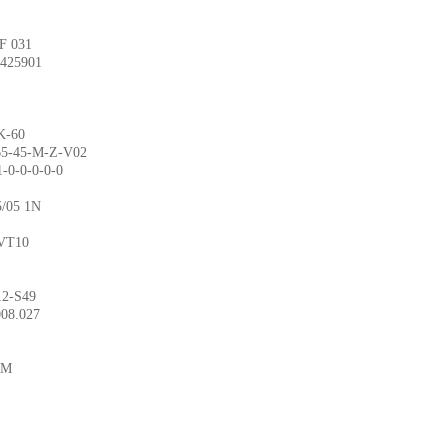
 031
25901
-60
5-M-Z-V02
-0-0-0-0
5 1N
T10
-S49
.027
3M