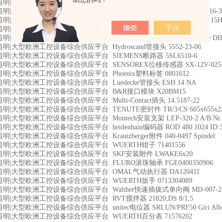
明|大型欧洲工控设备综合供应平台 EFCOOLING滤芯 1100220
明|大型欧洲工控设备综合供应平台 EMILE MAURIN定位销 32-230-16-3
明|大型欧洲工控设备综合供应平台 Baumer编码器 HOG8 DN 360 CI 15H
明|大型欧洲工控设备综合供应平台 hiri密封胶带 V50470
明|大型欧洲工控设备综合供应平台 Bucher油压传动阀 W1DBA8 24D DIRE
明|大型欧洲工控设备综合供应平台 Hydroscand管接头 5552-23-06
明|大型欧洲工控设备综合供应平台 SIEMENS断路器 5SL6510-6
明|大型欧洲工控设备综合供应平台 SENSOREX位移传感器 SX-12V-025-HP
明|大型欧洲工控设备综合供应平台 Phoenix塑料标签 0801612
明|大型欧洲工控设备综合供应平台 Luedecke管接头 ESH 14 NA
明|大型欧洲工控设备综合供应平台 B&R接口模块 X20BM15
明|大型欧洲工控设备综合供应平台 Multi-Contact插头 14.5187-22
明|大型欧洲工控设备综合供应平台 TENUTE密封件 TR/3/CS 605x655x22
明|大型欧洲工控设备综合供应平台 Montech安装支架 LEP-320-2 A/B Nr.4
明|大型欧洲工控设备综合供应平台 heidenhain编码器 ROD 480 1024 ID:37
明|大型欧洲工控设备综合供应平台 Krautzberger附件 040-0497 Spindel
明|大型欧洲工控设备综合供应平台 WUERTH钳子 71401556
明|大型欧洲工控设备综合供应平台 SKF安装附件 LWAKE6x20
明|大型欧洲工控设备综合供应平台 FLURO滚珠轴承 FGE0400350906
明|大型欧洲工控设备综合供应平台 OMAL气动执行器 DA120411
明|大型欧洲工控设备综合供应平台 WUERTH扳手 0713304089
明|大型欧洲工控设备综合供应平台 Walther快速插拔式单向阀 MD-007-2-WR01
明|大型欧洲工控设备综合供应平台 RVT搅拌器 21820;DS 8/1,5
|大型欧洲工控设备综合供应平台 unitec电位器 SRLUN/PRF50 Giri Albero=
明|大型欧洲工控设备综合供应平台 WUERTH百分表 71576202