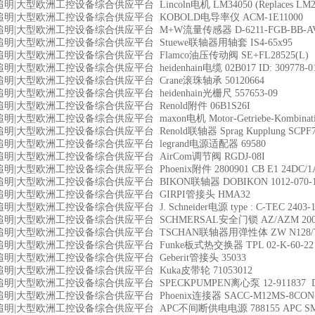
明|大型欧洲工控设备综合供应平台 Lincoln电机 LM34050 (Replaces LM24
明|大型欧洲工控设备综合供应平台 KOBOLD电导率仪 ACM-1E11000
明|大型欧洲工控设备综合供应平台 M+W流量传感器 D-6211-FGB-BB-AV-9
明|大型欧洲工控设备综合供应平台 Stuewe联轴器用轴套 IS4-65x95
|大型欧洲工控设备综合供应平台 Flamco油压传动阀 SE+FL28525(L) FLEXVENT
明|大型欧洲工控设备综合供应平台 heidenhain电缆 02B017 ID: 309778-0
明|大型欧洲工控设备综合供应平台 Crane滚珠轴承 50120664
明|大型欧洲工控设备综合供应平台 heidenhain光栅尺 557653-09
明|大型欧洲工控设备综合供应平台 Renold附件 06B1S26I
|大型欧洲工控设备综合供应平台 maxon电机 Motor-Getriebe-Kombinatio
|大型欧洲工控设备综合供应平台 Renold联轴器 Sprag Kupplung SCPF700 XX
明|大型欧洲工控设备综合供应平台 legrand电源适配器 69580
明|大型欧洲工控设备综合供应平台 AirCom调节阀 RGDJ-08I
明|大型欧洲工控设备综合供应平台 Phoenix附件 2800901 CB E1 24DC/1A
明|大型欧洲工控设备综合供应平台 BIKON联轴器 DOBIKON 1012-070-1
明|大型欧洲工控设备综合供应平台 GIRPI管接头 HMA32
|大型欧洲工控设备综合供应平台 J. Schneider电源 type : C-TEC 2403-1;Art
明|大型欧洲工控设备综合供应平台 SCHMERSAL安全门锁 AZ/AZM 200-B3
明|大型欧洲工控设备综合供应平台 TSCHAN联轴器用弹性体 ZW N128/72 Zwisch
明|大型欧洲工控设备综合供应平台 Funke板式热交换器 TPL 02-K-60-22；63
明|大型欧洲工控设备综合供应平台 Geberit管接头 35033
明|大型欧洲工控设备综合供应平台 Kuka皮带轮 71053012
明|大型欧洲工控设备综合供应平台 SPECKPUMPEN离心泵 12-911837 DSB
明|大型欧洲工控设备综合供应平台 Phoenix连接器 SACC-M12MS-8CON-PG 9
明|大型欧洲工控设备综合供应平台 APC不间断供电电源 788155 APC SMT750