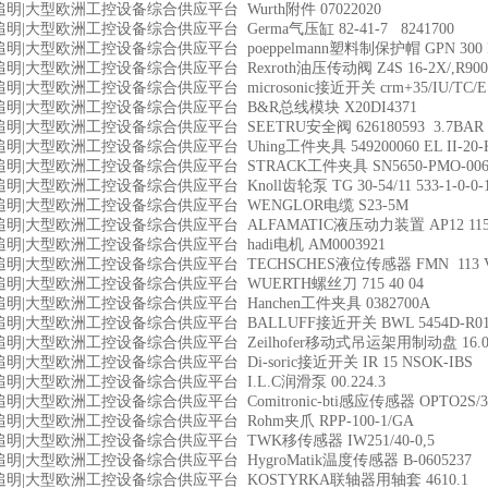
明|大型欧洲工控设备综合供应平台 Wurth附件 07022020
明|大型欧洲工控设备综合供应平台 Germa气压缸 82-41-7 8241700
明|大型欧洲工控设备综合供应平台 poeppelmann塑料制保护帽 GPN 300 F
明|大型欧洲工控设备综合供应平台 Rexroth油压传动阀 Z4S 16-2X/,R9004
明|大型欧洲工控设备综合供应平台 microsonic接近开关 crm+35/IU/TC/E
明|大型欧洲工控设备综合供应平台 B&R总线模块 X20DI4371
明|大型欧洲工控设备综合供应平台 SEETRU安全阀 626180593 3.7BAR
明|大型欧洲工控设备综合供应平台 Uhing工件夹具 549200060 EL II-20-K
明|大型欧洲工控设备综合供应平台 STRACK工件夹具 SN5650-PMO-0065-4
|大型欧洲工控设备综合供应平台 Knoll齿轮泵 TG 30-54/11 533-1-0-0-1-0
明|大型欧洲工控设备综合供应平台 WENGLOR电缆 S23-5M
明|大型欧洲工控设备综合供应平台 ALFAMATIC液压动力装置 AP12 115/0
明|大型欧洲工控设备综合供应平台 hadi电机 AM0003921
明|大型欧洲工控设备综合供应平台 TECHSCHES液位传感器 FMN 113 V
明|大型欧洲工控设备综合供应平台 WUERTH螺丝刀 715 40 04
明|大型欧洲工控设备综合供应平台 Hanchen工件夹具 0382700A
明|大型欧洲工控设备综合供应平台 BALLUFF接近开关 BWL 5454D-R012
明|大型欧洲工控设备综合供应平台 Zeilhofer移动式吊运架用制动盘 16.008
明|大型欧洲工控设备综合供应平台 Di-soric接近开关 IR 15 NSOK-IBS
明|大型欧洲工控设备综合供应平台 I.L.C润滑泵 00.224.3
明|大型欧洲工控设备综合供应平台 Comitronic-bti感应传感器 OPTO2S/
明|大型欧洲工控设备综合供应平台 Rohm夹爪 RPP-100-1/GA
明|大型欧洲工控设备综合供应平台 TWK移传感器 IW251/40-0,5
明|大型欧洲工控设备综合供应平台 HygroMatik温度传感器 B-0605237
明|大型欧洲工控设备综合供应平台 KOSTYRKA联轴器用轴套 4610.1