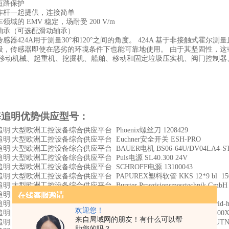
短路保护
作杆一起提供，连接简单
领域的 EMV 稳定，场耐受 200 V/m
轴承（可选配滑动轴承）
感器424A用于测量30°和120°之间的角度。 424A 基于非接触式霍尔
级，传感器即使在恶劣的环境条件下也能可靠地使用。 由于其坚固性，
在移动机械、起重机、挖掘机、船舶、移动和固定垃圾压实机、阀门控制器
海追明优势供应型号
：
明|大型欧洲工控设备综合供应平台 Phoenix螺丝刀 1208429
明|大型欧洲工控设备综合供应平台 Euchner安全开关 ESH-PRO
明|大型欧洲工控设备综合供应平台 BAUER电机 BS06-64U/DV04LA4-S
明|大型欧洲工控设备综合供应平台 Puls电源 SL40.300 24V
明|大型欧洲工控设备综合供应平台 SCHROFF电源 13100043
明|大型欧洲工控设备综合供应平台 PAPUREX塑料软管 KKS 12*9 bl 15
|大型欧洲工控设备综合供应平台 Burster Praezisionsmesstechnik GmbH 
明|大型欧洲工控设备综合供应平台 WUERTH气动旋转扳手 7033130
明|大型欧洲工控设备综合供应平台 PAPUREX塑料软管 Flamex hybrid-hd-/bl
欢迎您！
明|大型欧洲工控设备综合供应平台 norelem联轴器用轴套 08910-A0800X
来自局域网的朋友！有什么可以帮
|大型欧洲工控设备综合供应平台 SEH接口模块 1611612, SEH myUTN-80 Dong
助您的吗？