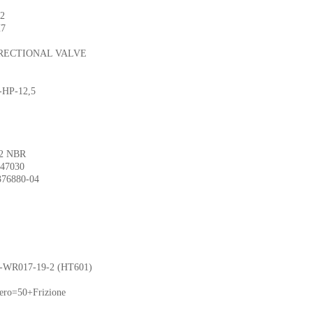
2
7
CTIONAL VALVE
-12,5
 NBR
7030
6880-04
7-19-2 (HT601)
50+Frizione