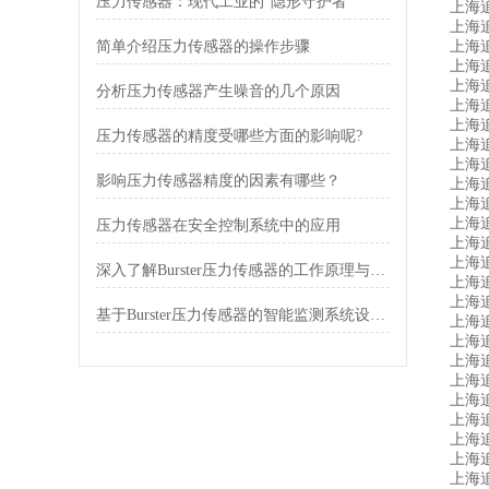
压力传感器：现代工业的“隐形守护者”
上海追
上海追
简单介绍压力传感器的操作步骤
上海追
上海追
上海追明
分析压力传感器产生噪音的几个原因
上海追
上海追
压力传感器的精度受哪些方面的影响呢?
上海追
上海追
影响压力传感器精度的因素有哪些？
上海追明
上海追明
上海追
压力传感器在安全控制系统中的应用
上海追
上海追
深入了解Burster压力传感器的工作原理与应用
上海追
上海追
基于Burster压力传感器的智能监测系统设计与优化
上海追明
上海追
上海追
上海追
上海追
上海追
上海追
上海追
上海追