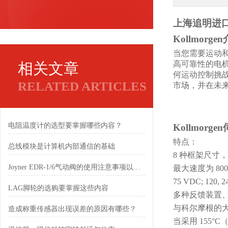
上海追明
进
Kollmorge
当您需要运动
高可靠性的电
相关文章
何运动控制挑
RELATED ARTICLES
市场，并在未
电阻温度计的选型要掌握哪些内容？
Kollmorge
特点：
总线模块是计算机内部通信的基础
8 种框架尺寸，
Joyner EDR-1/6气动阀的使用注意事项以及参数
最大速度为
80
75 VDC; 120, 
LAG脚轮的选购要掌握这些内容
多种反馈装置
与科尔摩根的
造成称重传感器出现误差的原因有哪些？
当采用
155°