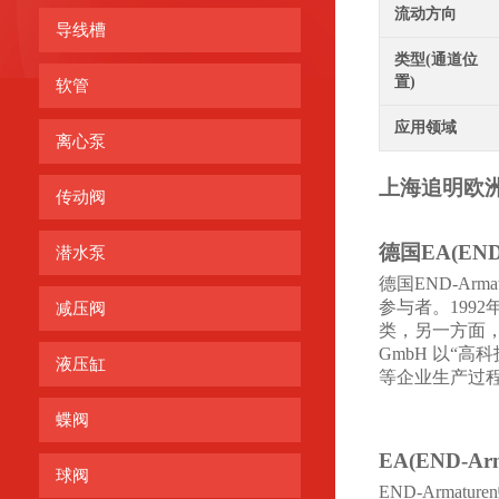
流动方向
导线槽
类型(通道位
置)
软管
应用领域
离心泵
上海追明
欧
传动阀
德国
EA(END
潜水泵
德国
END-Ar
参与者。199
减压阀
类，另一方面，
GmbH 以“
液压缸
等企业生产过
蝶阀
EA(END-Arm
球阀
END-Armatu