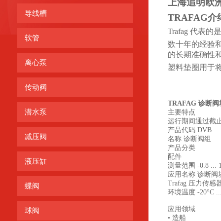
上海追明
欧
导线槽
TRAFAG介
T
rafag 代
软管
数十年的经验
的长期准确性
离心泵
塑料垫圈用于
传动阀
TRAFAG 诊断阀块
潜水泵
主要特点
运行期间通过截
产品代码 DVB
减压阀
名称 诊断阀组
产品分类
配件
液压缸
测量范围 -0.8 ... 1
应用名称 诊断阀
Trafag 压力
蝶阀
环境温度 -20°C ...
应用领域
球阀
•
造船