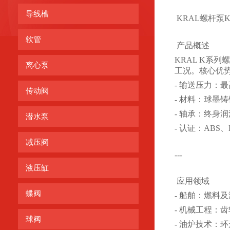
导线槽
KRAL螺杆泵
软管
产品概述
KRAL K系
离心泵
工况。核心优
- 输送压力：最高
传动阀
- 材料：球墨铸
- 轴承：终身
潜水泵
- 认证：ABS、
减压阀
---
液压缸
应用领域
蝶阀
- 船舶：燃料
- 机械工程：
球阀
- 油炉技术：