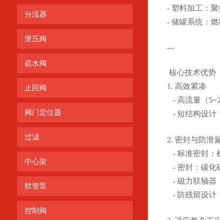
- 塑料加工：
分流器
- 储罐系统：
泄压阀
---
疏水阀
核心技术优势
1. 高效紧凑
止回阀
- 高流量（5~
阀门定位器
- 短结构设
过滤
2. 密封与防泄
- 标准密封：机
中心架
- 密封：碳化
- 磁力联轴器
软管泵
- 防残留设计
控制阀